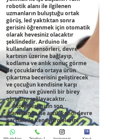
robotik alanı ile ilgilenen
uzmanların buluştuğu ortak
görüş, led yaktıktan sonra
gerisini öğrenmek için otomatik
olarak hevesiniz olacaktır
şeklindedir. Arduino ile
kullanılan sensörleri, devre
kartının üzerine bağlayıp,
kodlama ve anlık sonuç görme
de çocuklarda ortaya ürün
çıkartma becerisini geliştirecek
ve çocuğun kendisine karşı
sorumlu ve güvenli bir birey
olmasını sağlayacaktır.
Atölyelerimizin son
aşamasında ise artık kendi devre
kartları ile kendi projelerini
geliştiren öğrenciler, uzaktan
kumandalı araba, elektronik
WhatsApp
Telefon-1
Instagram
Kayıt