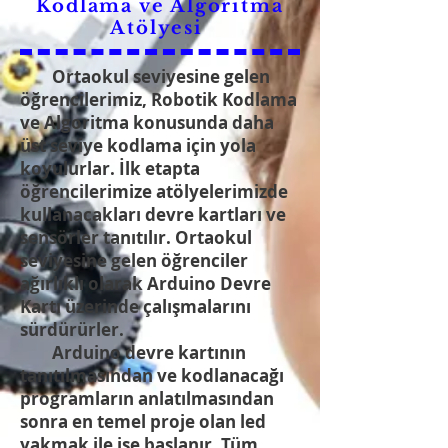
Kodlama ve Algoritma
Atölyesi
Ortaokul seviyesine gelen
öğrencilerimiz, Robotik Kodlama
ve Algoritma konusunda daha
üst seviye kodlama için yola
koyulurlar. İlk etapta
öğrencilerimize atölyelerimizde
kullanacakları devre kartları ve
sensörler tanıtılır. Ortaokul
seviyesine gelen öğrenciler
ağırlıklı olarak Arduino Devre
Kartı üzerinde çalışmalarını
sürdürürler.
Arduino devre kartının
tanıtılmasından ve kodlanacağı
programların anlatılmasından
sonra en temel proje olan led
yakmak ile işe başlanır. Tüm